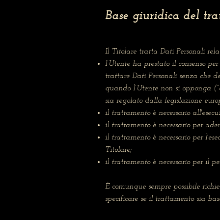
Base giuridica del tr
Il Titolare tratta Dati Personali rel
l’Utente ha prestato il consenso per
trattare Dati Personali senza che deb
quando l’Utente non si opponga (“op
sia regolato dalla legislazione euro
il trattamento è necessario all'esec
il trattamento è necessario per ade
il trattamento è necessario per l'ese
Titolare;
il trattamento è necessario per il pe
È comunque sempre possibile richied
specificare se il trattamento sia ba