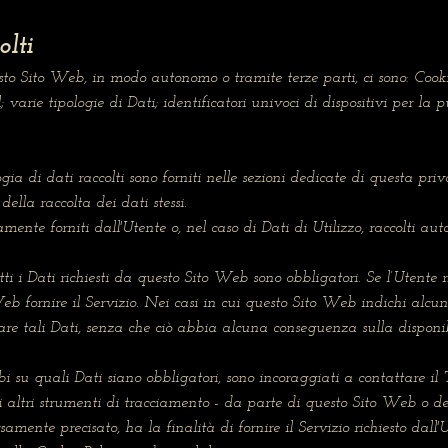
olti
sto Sito Web, in modo autonomo o tramite terze parti, ci sono: Cookie
varie tipologie di Dati; identificatori univoci di dispositivi per la 
gia di dati raccolti sono forniti nelle sezioni dedicate di questa pri
della raccolta dei dati stessi.
ramente forniti dall'Utente o, nel caso di Dati di Utilizzo, raccolti a
ti i Dati richiesti da questo Sito Web sono obbligatori. Se l’Utente 
eb fornire il Servizio. Nei casi in cui questo Sito Web indichi alcuni
are tali Dati, senza che ciò abbia alcuna conseguenza sulla disponib
 su quali Dati siano obbligatori, sono incoraggiati a contattare il T
 altri strumenti di tracciamento - da parte di questo Sito Web o dei ti
nte precisato, ha la finalità di fornire il Servizio richiesto dall'Ute