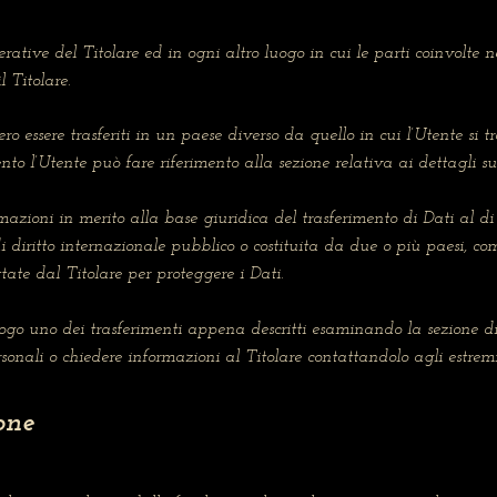
perative del Titolare ed in ogni altro luogo in cui le parti coinvolte 
l Titolare.
ro essere trasferiti in un paese diverso da quello in cui l’Utente si tr
to l’Utente può fare riferimento alla sezione relativa ai dettagli su
rmazioni in merito alla base giuridica del trasferimento di Dati al d
i diritto internazionale pubblico o costituita da due o più paesi, 
tate dal Titolare per proteggere i Dati.
uogo uno dei trasferimenti appena descritti esaminando la sezione d
sonali o chiedere informazioni al Titolare contattandolo agli estremi
one