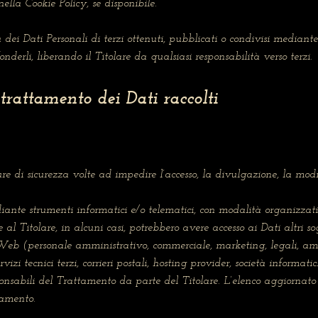
ella Cookie Policy, se disponibile.
à dei Dati Personali di terzi ottenuti, pubblicati o condivisi median
fonderli, liberando il Titolare da qualsiasi responsabilità verso terzi.
trattamento dei Dati raccolti
re di sicurezza volte ad impedire l’accesso, la divulgazione, la modi
iante strumenti informatici e/o telematici, con modalità organizzat
re al Titolare, in alcuni casi, potrebbero avere accesso ai Dati altri so
 Web (personale amministrativo, commerciale, marketing, legali, amm
ervizi tecnici terzi, corrieri postali, hosting provider, società inform
onsabili del Trattamento da parte del Titolare. L’elenco aggiornato
tamento.