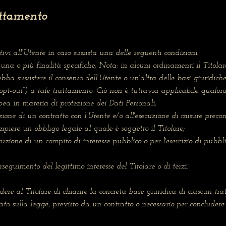
attamento
ativi all’Utente in caso sussista una delle seguenti condizioni:
 una o più finalità specifiche; Nota: in alcuni ordinamenti il Titola
ba sussistere il consenso dell’Utente o un’altra delle basi giuridiche 
t-out”) a tale trattamento. Ciò non è tuttavia applicabile qualora 
pea in materia di protezione dei Dati Personali;
uzione di un contratto con l’Utente e/o all'esecuzione di misure precon
mpiere un obbligo legale al quale è soggetto il Titolare;
cuzione di un compito di interesse pubblico o per l'esercizio di pubblici
rseguimento del legittimo interesse del Titolare o di terzi.
ere al Titolare di chiarire la concreta base giuridica di ciascun tra
sato sulla legge, previsto da un contratto o necessario per concludere